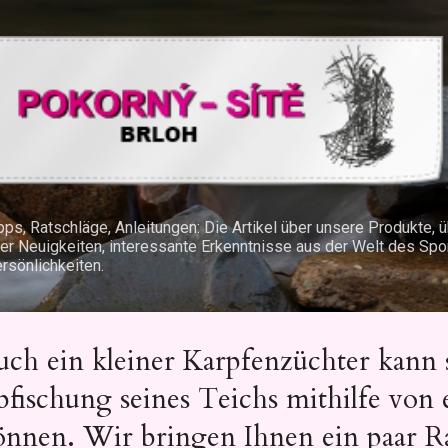
Direkt zum Hauptbereich
pps, Ratschläge, Anleitungen: Die Artikel über unsere Produkte,
er Neuigkeiten, interessante Erkenntnisse aus der Welt des Spo
rsönlichkeiten.
uch ein kleiner Karpfenzüchter kann
bfischung seines Teichs mithilfe von
önnen. Wir bringen Ihnen ein paar Ra