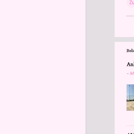
Zu
Beli
Anl
-
Mä