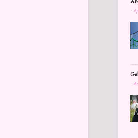
AN
-
Ap
Geb
-
Au