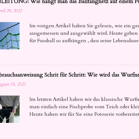
LEITUNG: Wie hängt man das Ballfangnetz auf einem Fuß
ril 29, 2022
Im vorigen Artikel haben Sie gelesen, wie ein gee
ausgemessen und ausgewählt wird. Heute geben w
für Fussball so aufhängen , dass seine Lebensdauer
rauchsanweisung Schrit für Schritt: Wie wird das Wurfne
gust 05, 2021
Im letzten Artikel haben wir das klassische Wurfn
man einfach eine Fischprobe vom Teich oder klei
Heute haben wir für Sie eine Fotoserie vorbereitet,
das Wurfnetz richtig zu werfen ist, damit Ihr Fisch