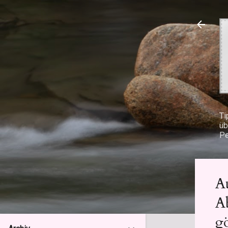
Ti
üb
Pe
A
A
g