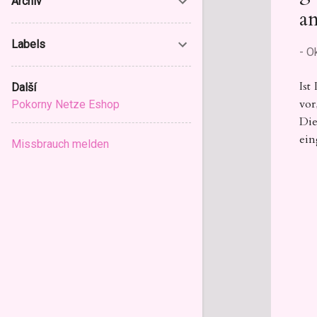
Archiv
an
Labels
-
O
Ist
Další
vor
Pokorny Netze Eshop
Die
ein
Missbrauch melden