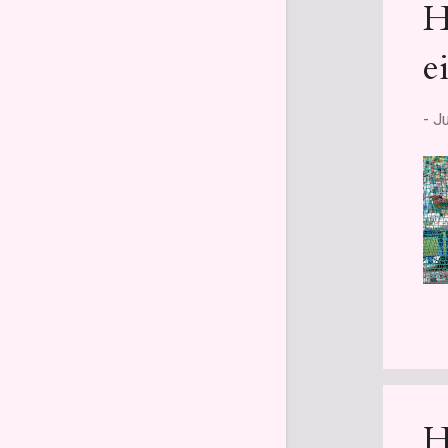
H
Juli
2
e
Juni
3
Mai
2
-
Ju
April
3
März
4
Februar
4
Januar
3
2021
44
Dezember
3
November
3
Oktober
3
September
4
H
August
4