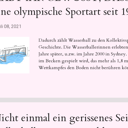
ine olympische Sportart seit 1
li 08, 2021
Dadurch zählt Wasserball zu den Kollektivs
Geschichte. Die Wasserballerinnen erlebte
Jahre später, u.zw. im Jahre 2000 in Sydney
im Becken gespielt wird, das mehr als 1,8 m 
Wettkampfes den Boden nicht berühren k
Bewegung im Wasser, Koordination von S
gehört Wasserball zu den körperlich anstre
icht einmal ein gerissenes Se