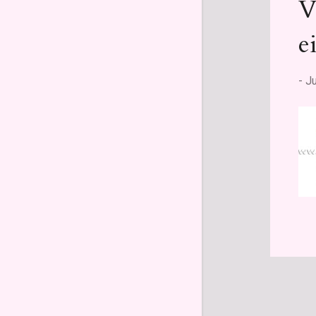
V
März
4
Februar
4
e
Januar
3
2020
43
-
Ju
Dezember
4
November
4
Oktober
4
September
4
August
4
Juli
1
Juni
4
Mai
4
April
3