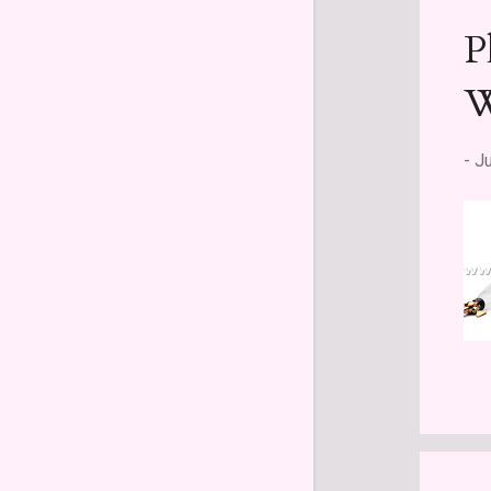
Februar
2
P
2023
11
W
November
2
Juni
2
-
Ju
April
1
März
2
Februar
2
Januar
2
2022
32
November
1
Oktober
2
September
4
August
4