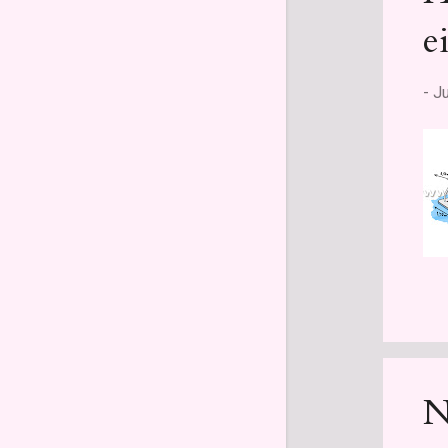
e
Juli
5
Wir stellen Ihnen das Wurfnetz
vor, ein Fischnetz,...
-
Ju
Planktonnetze. Für
Fischzüchter und
Wissenschaftler
HABT IHR GEWUSST, DASS…
am weitesten eine Frau mit...
HABT IHR GEWUSST, DASS…
Wasserball eine olympisch...
Nicht einmal ein gerissenes
Seil am Volleyballnetz...
Juni
3
Mai
4
N
April
4