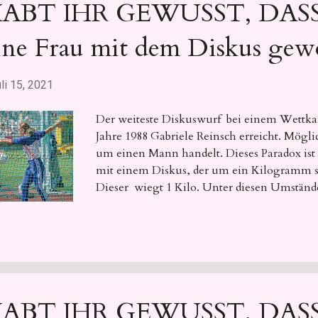
ABT IHR GEWUSST, DASS…
ine Frau mit dem Diskus gewo
li 15, 2021
Der weiteste Diskuswurf bei einem Wettkam
Jahre 1988 Gabriele Reinsch erreicht. Möglich
um einen Mann handelt. Dieses Paradox ist
mit einem Diskus, der um ein Kilogramm sch
Dieser wiegt 1 Kilo. Unter diesen Umstän
schweren Diskus mit Durchmesser von 220 
ein historisches Maximum.
ABT IHR GEWUSST, DASS…