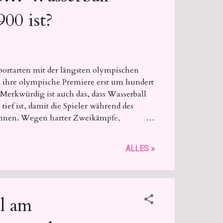
900 ist?
portarten mit der längsten olympischen
n ihre olympische Premiere erst um hundert
. Merkwürdig ist auch das, dass Wasserball
tief ist, damit die Spieler während des
önnen. Wegen harter Zweikämpfe,
chwimmen und Werfen des Wasserballs
ngendsten Sportarten.
ALLES »
il am