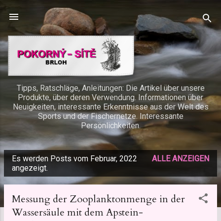
Direkt zum Hauptbereich
Tipps, Ratschläge, Anleitungen: Die Artikel über unsere
Produkte, über deren Verwendung. Informationen über
Neuigkeiten, interessante Erkenntnisse aus der Welt des
Sports und der Fischernetze. Interessante
Persönlichkeiten.
Es werden Posts vom Februar, 2022
ALLE ANZEIGEN
P
angezeigt.
o
s
Messung der Zooplanktonmenge in der
t
Wassersäule mit dem Apstein-