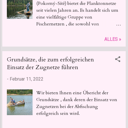
(Pokorný-Sítě) bietet die Planktonnetze
seit vielen Jahren an. Es handelt sich um
eine vielfältige Gruppe von
Fischernetzen , die sowohl von
Fischzüchtern als auch von
Wissenschaftlern in ihrer täglichen
ALLES »
Praxis geschätzt werden. In diesem
Artikel werden die grundlegenden
Produkttypen vorgestellt, die zur Gruppe
Grundsätze, die zum erfolgreichen
der Planktonnetze gehören.
Einsatz der Zugnetze führen
-
Februar 11, 2022
Wir bieten Ihnen eine Übericht der
Grundsätze , dank deren der Einsatz von
Zugnetzen bei der Abfischung
erfolgreich sein wird.