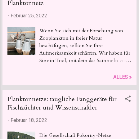
s
Planktonnetz
-
Februar 25, 2022
Wenn Sie sich mit der Forschung von
Zooplankton in freier Natur
beschäftigen, sollten Sie Ihre
Aufmerksamkeit schärfen. Wir haben für
Sie ein Tool, mit dem das Sammeln von
Forschungsproben einfach und schnell
ist. Wir stellen Ihnen das Apstein-
ALLES »
Planktonnetz vor.
Planktonnetze: taugliche Fanggeräte für
Fischzüchter und Wissenschaftler
-
Februar 18, 2022
Die Gesellschaft Pokorny-Netze