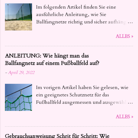
Im folgenden Artikel finden Sie eine
ausführliche Anleitung, wie Sie
Ballfangnetze richtig und sicher aufhängen
. Dieser Leitfaden bietet Ihnen alle
ALLES »
notwendigen Informationen, von der
Auswahl des geeigneten Materials bis hin
zu den konkreten Installationsschritten,
ANLEITUNG: Wie hängt man das
damit Ihre Netze fest und zuverlässig sind.
Ballfangnetz auf einem Fußballfeld auf?
-
April 29, 2022
Im vorigen Artikel haben Sie gelesen, wie
ein geeignetes Schutznetz für das
Fußballfeld ausgemessen und ausgewählt
wird. Heute geben wir Ihnen Tipps, wie Sie
ALLES »
das Ballfangnetz für Fussball so aufhängen ,
dass seine Lebensdauer nicht beeinträchtigt
wird.
Gebrauchsanweisung Schrit für Schritt: Wie