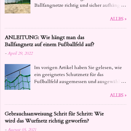
Ballfangnetze richtig und sicher aufhängen
. Dieser Leitfaden bietet Ihnen alle
ALLES »
notwendigen Informationen, von der
Auswahl des geeigneten Materials bis hin
zu den konkreten Installationsschritten,
ANLEITUNG: Wie hängt man das
damit Ihre Netze fest und zuverlässig sind.
Ballfangnetz auf einem Fußballfeld auf?
-
April 29, 2022
Im vorigen Artikel haben Sie gelesen, wie
ein geeignetes Schutznetz für das
Fußballfeld ausgemessen und ausgewählt
wird. Heute geben wir Ihnen Tipps, wie Sie
ALLES »
das Ballfangnetz für Fussball so aufhängen ,
dass seine Lebensdauer nicht beeinträchtigt
wird.
Gebrauchsanweisung Schrit für Schritt: Wie
wird das Wurfnetz richtig geworfen?
-
August 05, 2021