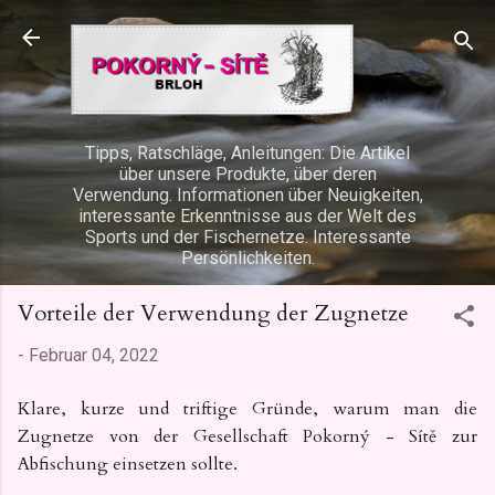
Direkt zum Hauptbereich
Tipps, Ratschläge, Anleitungen: Die Artikel
über unsere Produkte, über deren
Verwendung. Informationen über Neuigkeiten,
interessante Erkenntnisse aus der Welt des
Sports und der Fischernetze. Interessante
Persönlichkeiten.
Vorteile der Verwendung der Zugnetze
-
Februar 04, 2022
Klare, kurze und triftige Gründe, warum man die
Zugnetze von der Gesellschaft Pokorný - Sítě zur
Abfischung einsetzen sollte.