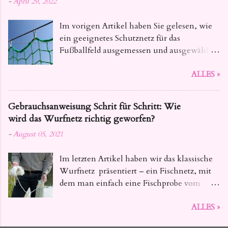
-
April 29, 2022
Im vorigen Artikel haben Sie gelesen, wie
ein geeignetes Schutznetz für das
Fußballfeld ausgemessen und ausgewählt
wird. Heute geben wir Ihnen Tipps, wie Sie
ALLES »
das Ballfangnetz für Fussball so aufhängen ,
dass seine Lebensdauer nicht beeinträchtigt
wird.
Gebrauchsanweisung Schrit für Schritt: Wie
wird das Wurfnetz richtig geworfen?
-
August 05, 2021
Im letzten Artikel haben wir das klassische
Wurfnetz präsentiert – ein Fischnetz, mit
dem man einfach eine Fischprobe vom
Teich oder kleine Fischmenge aus dem
ALLES »
Behälter abfischt. Heute haben wir für Sie
eine Fotoserie vorbereitet, in der Sie Schritt