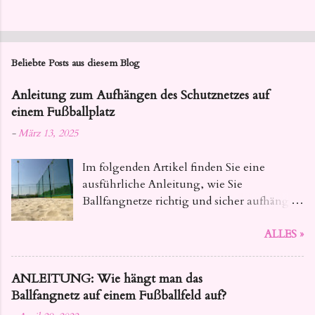
Beliebte Posts aus diesem Blog
Anleitung zum Aufhängen des Schutznetzes auf
einem Fußballplatz
-
März 13, 2025
Im folgenden Artikel finden Sie eine
ausführliche Anleitung, wie Sie
Ballfangnetze richtig und sicher aufhängen
. Dieser Leitfaden bietet Ihnen alle
ALLES »
notwendigen Informationen, von der
Auswahl des geeigneten Materials bis hin
zu den konkreten Installationsschritten,
ANLEITUNG: Wie hängt man das
damit Ihre Netze fest und zuverlässig sind.
Ballfangnetz auf einem Fußballfeld auf?