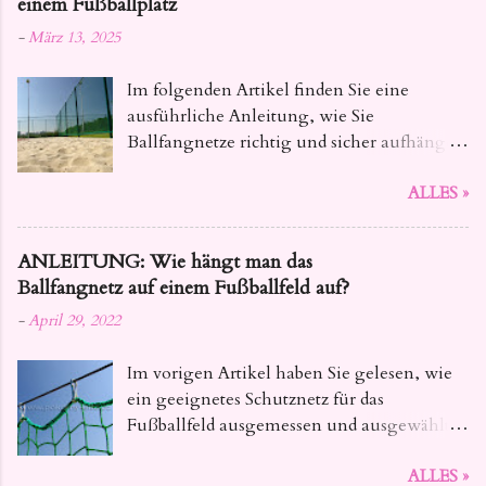
einem Fußballplatz
-
März 13, 2025
Im folgenden Artikel finden Sie eine
ausführliche Anleitung, wie Sie
Ballfangnetze richtig und sicher aufhängen
. Dieser Leitfaden bietet Ihnen alle
ALLES »
notwendigen Informationen, von der
Auswahl des geeigneten Materials bis hin
zu den konkreten Installationsschritten,
ANLEITUNG: Wie hängt man das
damit Ihre Netze fest und zuverlässig sind.
Ballfangnetz auf einem Fußballfeld auf?
-
April 29, 2022
Im vorigen Artikel haben Sie gelesen, wie
ein geeignetes Schutznetz für das
Fußballfeld ausgemessen und ausgewählt
wird. Heute geben wir Ihnen Tipps, wie Sie
ALLES »
das Ballfangnetz für Fussball so aufhängen ,