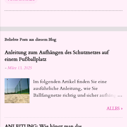
Beliebte Posts aus diesem Blog
Anleitung zum Aufhängen des Schutznetzes auf
einem Fußballplatz
-
März 13, 2025
Im folgenden Artikel finden Sie eine
ausführliche Anleitung, wie Sie
Ballfangnetze richtig und sicher aufhängen
. Dieser Leitfaden bietet Ihnen alle
ALLES »
notwendigen Informationen, von der
Auswahl des geeigneten Materials bis hin
zu den konkreten Installationsschritten,
ANLEITUNG: Wie hängt man das