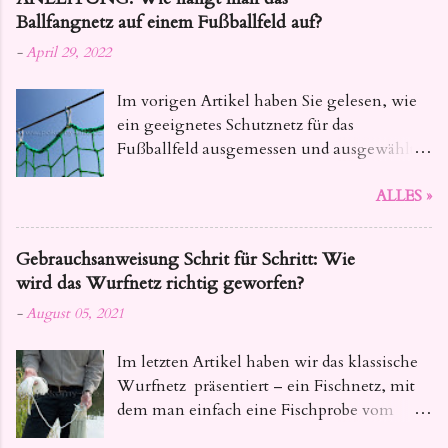
damit Ihre Netze fest und zuverlässig sind.
Ballfangnetz auf einem Fußballfeld auf?
-
April 29, 2022
Im vorigen Artikel haben Sie gelesen, wie
ein geeignetes Schutznetz für das
Fußballfeld ausgemessen und ausgewählt
wird. Heute geben wir Ihnen Tipps, wie Sie
ALLES »
das Ballfangnetz für Fussball so aufhängen ,
dass seine Lebensdauer nicht beeinträchtigt
wird.
Gebrauchsanweisung Schrit für Schritt: Wie
wird das Wurfnetz richtig geworfen?
-
August 05, 2021
Im letzten Artikel haben wir das klassische
Wurfnetz präsentiert – ein Fischnetz, mit
dem man einfach eine Fischprobe vom
Teich oder kleine Fischmenge aus dem