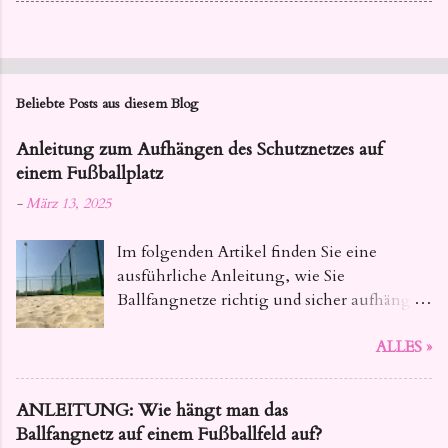
Beliebte Posts aus diesem Blog
Anleitung zum Aufhängen des Schutznetzes auf
einem Fußballplatz
-
März 13, 2025
Im folgenden Artikel finden Sie eine
ausführliche Anleitung, wie Sie
Ballfangnetze richtig und sicher aufhängen
. Dieser Leitfaden bietet Ihnen alle
ALLES »
notwendigen Informationen, von der
Auswahl des geeigneten Materials bis hin
zu den konkreten Installationsschritten,
ANLEITUNG: Wie hängt man das
damit Ihre Netze fest und zuverlässig sind.
Ballfangnetz auf einem Fußballfeld auf?