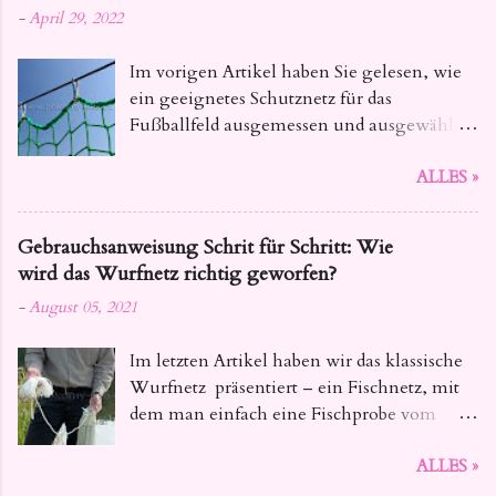
-
April 29, 2022
Im vorigen Artikel haben Sie gelesen, wie
ein geeignetes Schutznetz für das
Fußballfeld ausgemessen und ausgewählt
wird. Heute geben wir Ihnen Tipps, wie Sie
ALLES »
das Ballfangnetz für Fussball so aufhängen ,
dass seine Lebensdauer nicht beeinträchtigt
wird.
Gebrauchsanweisung Schrit für Schritt: Wie
wird das Wurfnetz richtig geworfen?
-
August 05, 2021
Im letzten Artikel haben wir das klassische
Wurfnetz präsentiert – ein Fischnetz, mit
dem man einfach eine Fischprobe vom
Teich oder kleine Fischmenge aus dem
ALLES »
Behälter abfischt. Heute haben wir für Sie
eine Fotoserie vorbereitet, in der Sie Schritt