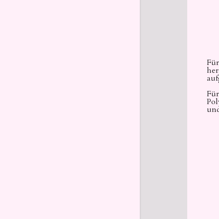
Für
her
auf
Für
Pol
und