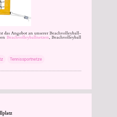
ht das Angebot an unserer Beachvolleyball-
ren
Beachvolleyballnetzen
, Beachvolleyball
tz
Tennissportnetze
lplatz