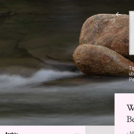
Ti
üb
Pe
W
Be
-
M