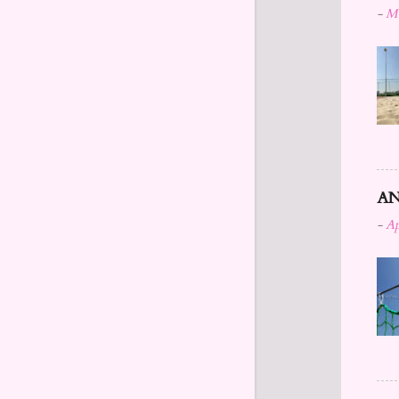
-
Mä
AN
-
Ap