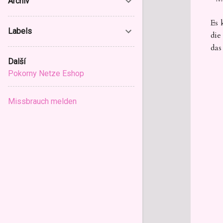
Archiv
Es 
Labels
die
da
Další
Pokorny Netze Eshop
Missbrauch melden