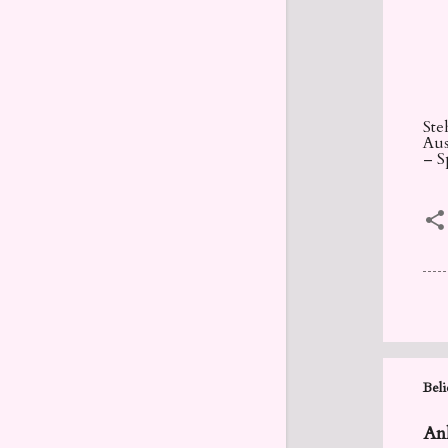
Ste
Aus
–
S
Beli
Anl