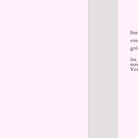
Ent
ein
grö
Im 
mm.
Ver