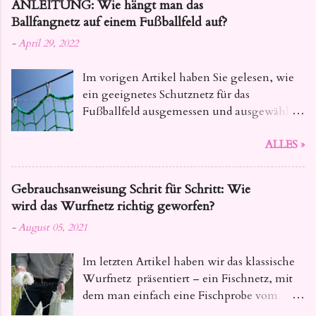
ANLEITUNG: Wie hängt man das
damit Ihre Netze fest und zuverlässig sind.
Ballfangnetz auf einem Fußballfeld auf?
-
April 29, 2022
Im vorigen Artikel haben Sie gelesen, wie
ein geeignetes Schutznetz für das
Fußballfeld ausgemessen und ausgewählt
wird. Heute geben wir Ihnen Tipps, wie Sie
ALLES »
das Ballfangnetz für Fussball so aufhängen ,
dass seine Lebensdauer nicht beeinträchtigt
wird.
Gebrauchsanweisung Schrit für Schritt: Wie
wird das Wurfnetz richtig geworfen?
-
August 05, 2021
Im letzten Artikel haben wir das klassische
Wurfnetz präsentiert – ein Fischnetz, mit
dem man einfach eine Fischprobe vom
Teich oder kleine Fischmenge aus dem