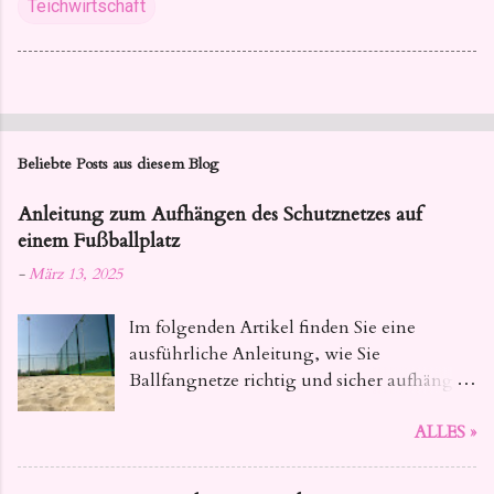
Teichwirtschaft
Beliebte Posts aus diesem Blog
Anleitung zum Aufhängen des Schutznetzes auf
einem Fußballplatz
-
März 13, 2025
Im folgenden Artikel finden Sie eine
ausführliche Anleitung, wie Sie
Ballfangnetze richtig und sicher aufhängen
. Dieser Leitfaden bietet Ihnen alle
ALLES »
notwendigen Informationen, von der
Auswahl des geeigneten Materials bis hin
zu den konkreten Installationsschritten,